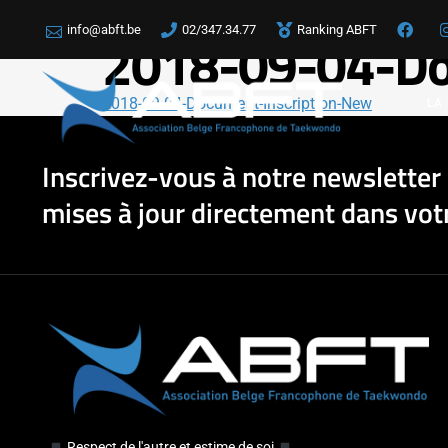
info@abft.be
02/347.34.77
Ranking ABFT
2018-09-04-Do
2018-09-04-Document-Inscription-New
LA
Inscrivez-vous à notre newsletter 
mises à jour directement dans votr
Respect de l'autre et estime de soi