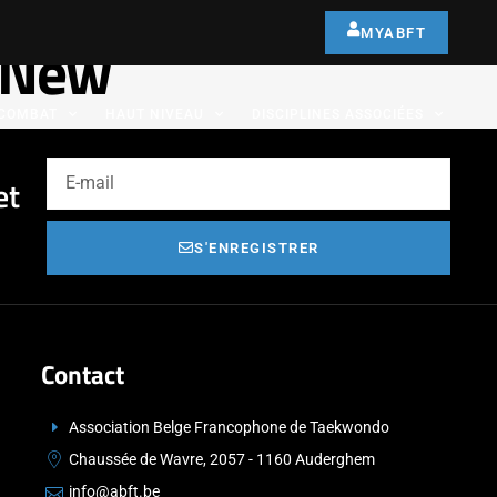
MYABFT
-New
COMBAT
HAUT NIVEAU
DISCIPLINES ASSOCIÉES
et
S'ENREGISTRER
Contact
Association Belge Francophone de Taekwondo
Chaussée de Wavre, 2057 - 1160 Auderghem
info@abft.be