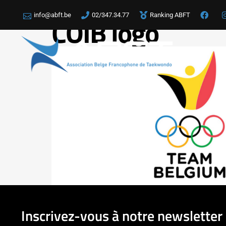
info@abft.be
02/347.34.77
Ranking ABFT
COIB logo
LA
Inscrivez-vous à notre newsletter 