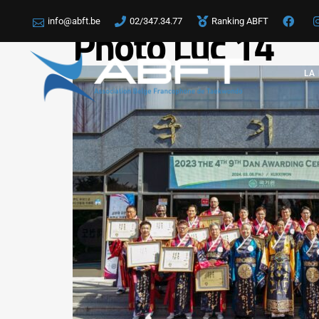
info@abft.be
02/347.34.77
Ranking ABFT
Photo Luc 14
LA