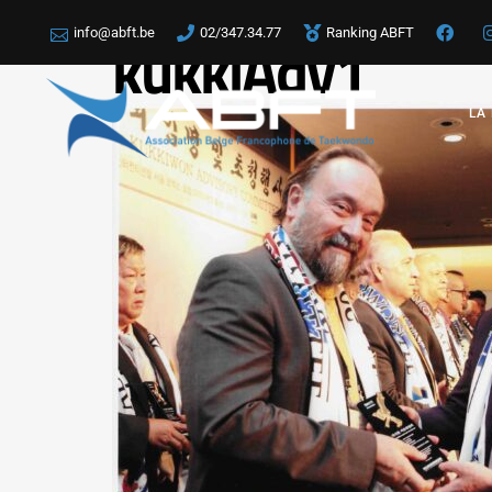
info@abft.be
02/347.34.77
Ranking ABFT
kukkiAdv1
LA