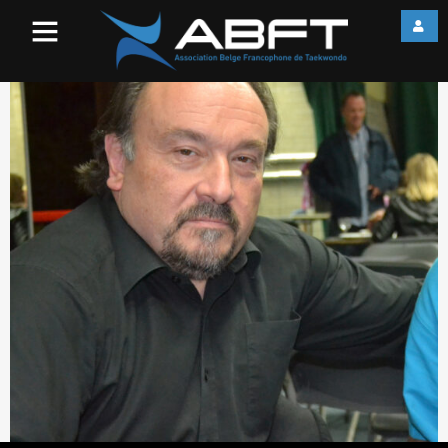
per3felb