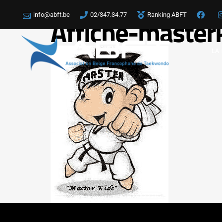
info@abft.be
02/347.34.77
Ranking ABFT
Affiche-maste
LA