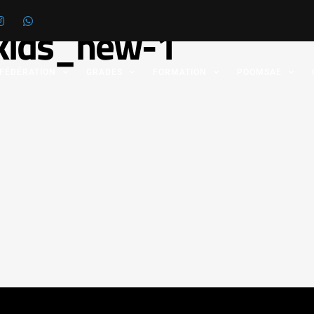
rkids_new-1
 FÉDÉRATION
GRADES
FORMATION
POOMSAE