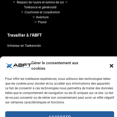
Respect de l'autre et estime de soi
Tolérance et générosité
Courtoisie et coopération
Aventure
Plaisir
Travailler à l'ABFT
Initiateur en Taekwondo
Contact
Gérer le consentement aux
cookies
Association Belge Francophone de Taekwondo
Chaussée de Wavre, 2057 - 1160 Auderghem
Pour offrir les meilleures expériences, nous utilisons des technologies telles
info@abft.be
que les cookies pour stocker et/ou accéder aux informations des appareils.
Le fait de consentir à ces technologies nous permettra de traiter des données
+32 (0)2 347 34 77
telles que le comportement de navigation ou les ID uniques sur ce site. Le fait
de ne pas consentir ou de retirer son consentement peut avoir un effet négatif
sur certaines caractéristiques et fonctions.