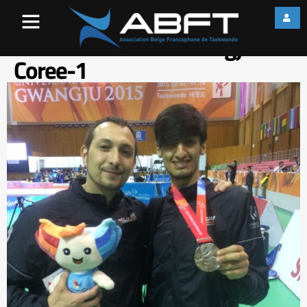
Leonardo-Gambluch-et-
Mourad-Laachraoui-aux-
Universiades-de-Gwangju-en-
Coree-1