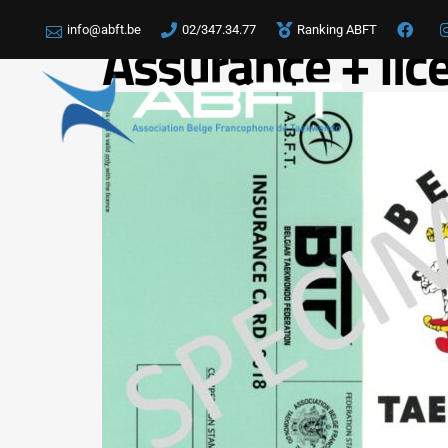
info@abft.be
02/347.34.77
Ranking ABFT
Assurance + lic
LA