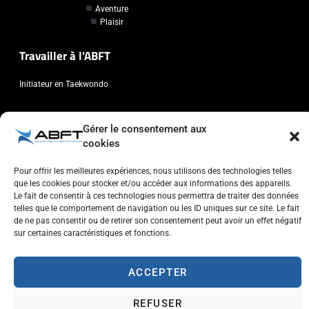
Aventure
Plaisir
Travailler à l'ABFT
Initiateur en Taekwondo
Contact
Gérer le consentement aux
cookies
Association Belge Francophone de Taekwondo
Chaussée de Wavre, 2057 - 1160 Auderghem
Pour offrir les meilleures expériences, nous utilisons des technologies telles
info@abft.be
que les cookies pour stocker et/ou accéder aux informations des appareils.
Le fait de consentir à ces technologies nous permettra de traiter des données
+32 (0)2 347 34 77
telles que le comportement de navigation ou les ID uniques sur ce site. Le fait
de ne pas consentir ou de retirer son consentement peut avoir un effet négatif
sur certaines caractéristiques et fonctions.
ACCEPTER
Copyright © 2023 ABFT.BE – Tous droits réservés
Politique de confidentialité
Utilisation des cookies
Contactez-nous
REFUSER