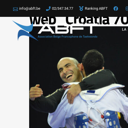
info@abft.be
02/347.34.77
Ranking ABFT
web_Croatia 7
LA