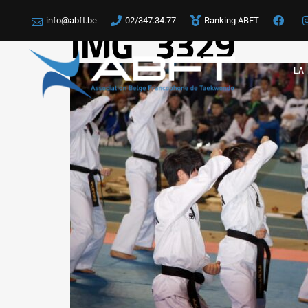
info@abft.be
02/347.34.77
Ranking ABFT
IMG_3329
LA