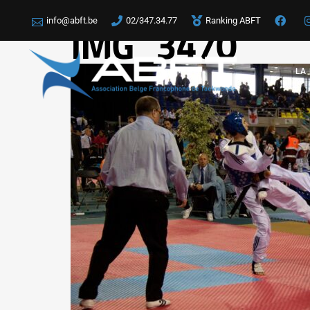
info@abft.be
02/347.34.77
Ranking ABFT
IMG_3470
LA