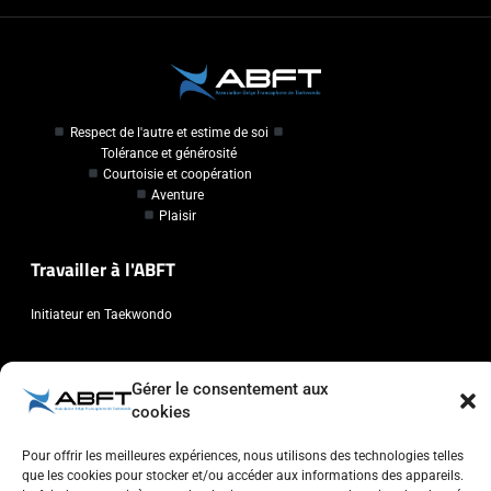
Respect de l'autre et estime de soi
Tolérance et générosité
Courtoisie et coopération
Aventure
Plaisir
Travailler à l'ABFT
Initiateur en Taekwondo
Contact
Gérer le consentement aux
cookies
Association Belge Francophone de Taekwondo
Chaussée de Wavre, 2057 - 1160 Auderghem
Pour offrir les meilleures expériences, nous utilisons des technologies telles
info@abft.be
que les cookies pour stocker et/ou accéder aux informations des appareils.