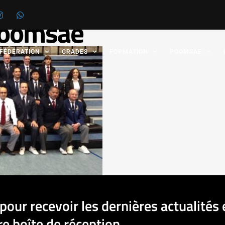
Poomsae
 FÉDÉRATION
GRADES
FORMATION
POOMSAE
pour recevoir les dernières actualités 
e boîte de réception.