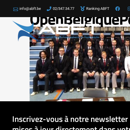
info@abft.be
02/347.34.77
Ranking ABFT
OpenBelgique
LA
Inscrivez-vous à notre newsletter 
mises à jour directement dans votr