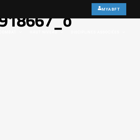
MYABFT
918667_o
COMBAT
HAUT NIVEAU
DISCIPLINES ASSOCIÉES