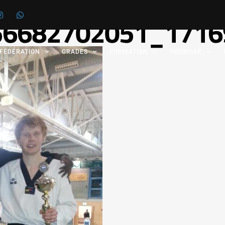
56682702051_1716
 FÉDÉRATION
GRADES
FORMATION
POOMSAE