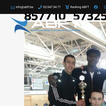
info@abft.be
02/347.34.77
Ranking ABFT
857710_5732
LA