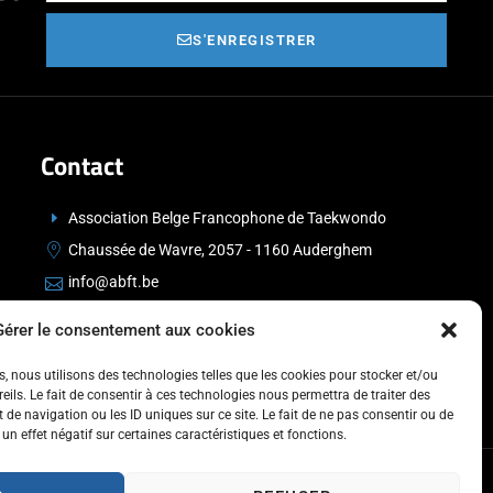
S'ENREGISTRER
Contact
Association Belge Francophone de Taekwondo
Chaussée de Wavre, 2057 - 1160 Auderghem
info@abft.be
+32 (0)2 347 34 77
Gérer le consentement aux cookies
es, nous utilisons des technologies telles que les cookies pour stocker et/ou
ils. Le fait de consentir à ces technologies nous permettra de traiter des
de navigation ou les ID uniques sur ce site. Le fait de ne pas consentir ou de
un effet négatif sur certaines caractéristiques et fonctions.