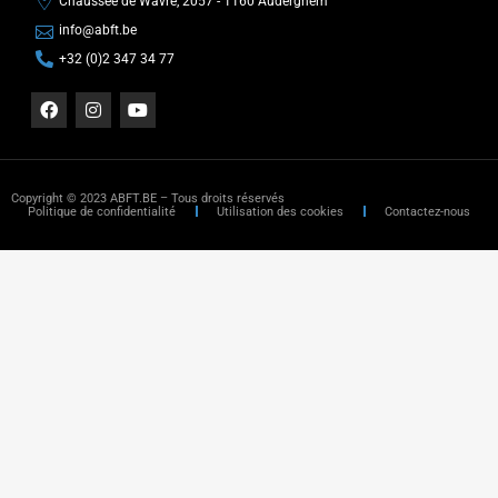
Chaussée de Wavre, 2057 - 1160 Auderghem
info@abft.be
+32 (0)2 347 34 77
Copyright © 2023 ABFT.BE – Tous droits réservés
Politique de confidentialité
Utilisation des cookies
Contactez-nous