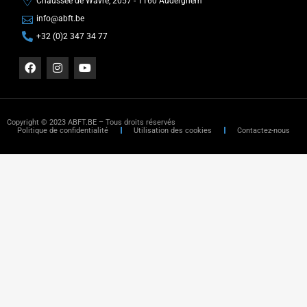
Chaussée de Wavre, 2057 - 1160 Auderghem
info@abft.be
+32 (0)2 347 34 77
Copyright © 2023 ABFT.BE – Tous droits réservés
Politique de confidentialité
Utilisation des cookies
Contactez-nous