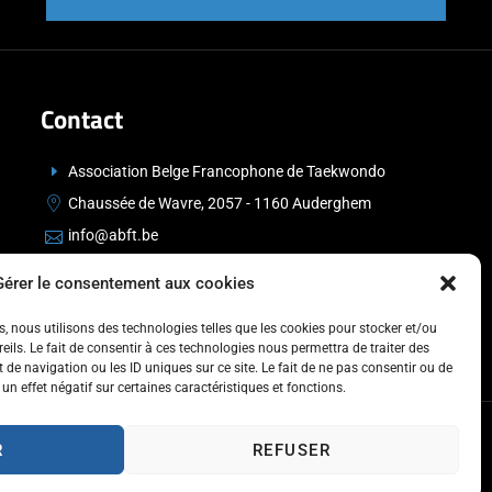
Contact
Association Belge Francophone de Taekwondo
Chaussée de Wavre, 2057 - 1160 Auderghem
info@abft.be
+32 (0)2 347 34 77
Gérer le consentement aux cookies
es, nous utilisons des technologies telles que les cookies pour stocker et/ou
ils. Le fait de consentir à ces technologies nous permettra de traiter des
de navigation ou les ID uniques sur ce site. Le fait de ne pas consentir ou de
un effet négatif sur certaines caractéristiques et fonctions.
R
REFUSER