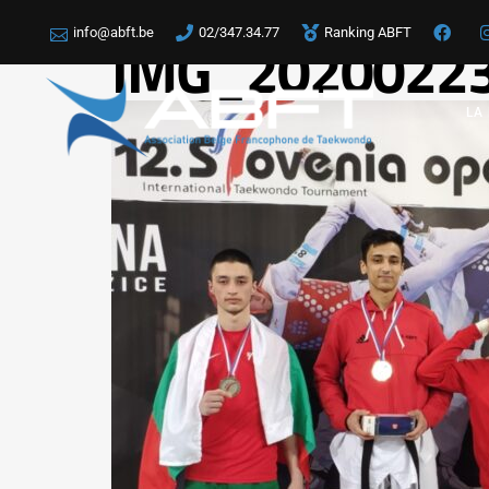
info@abft.be
02/347.34.77
Ranking ABFT
IMG_2020022
LA