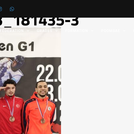
3_181435-3
 FÉDÉRATION
GRADES
FORMATION
POOMSAE