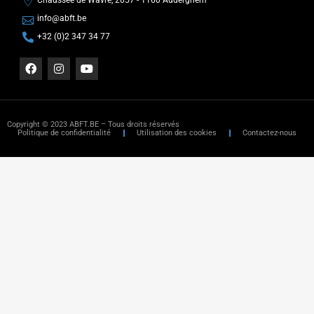
Chaussée de Wavre, 2057 - 1160 Auderghem
info@abft.be
+32 (0)2 347 34 77
Copyright © 2023 ABFT.BE – Tous droits réservés
Politique de confidentialité
Utilisation des cookies
Contactez-nous