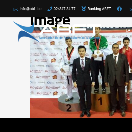
info@abft.be
02/347.34.77
Ranking ABFT
image
LA