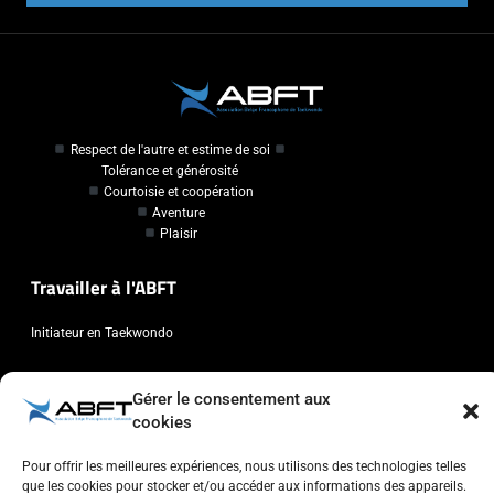
Respect de l'autre et estime de soi
Tolérance et générosité
Courtoisie et coopération
Aventure
Plaisir
Travailler à l'ABFT
Initiateur en Taekwondo
Contact
Gérer le consentement aux
cookies
Association Belge Francophone de Taekwondo
Chaussée de Wavre, 2057 - 1160 Auderghem
Pour offrir les meilleures expériences, nous utilisons des technologies telles
que les cookies pour stocker et/ou accéder aux informations des appareils.
info@abft.be