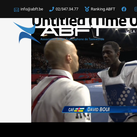
info@abft.be
02/347.34.77
Ranking ABFT
Untitled (Time
LA