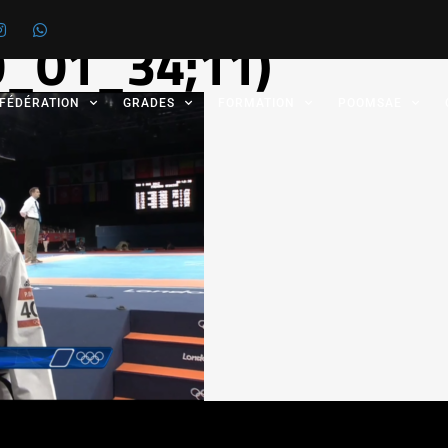
 0_01_34;11)
 FÉDÉRATION
GRADES
FORMATION
POOMSAE