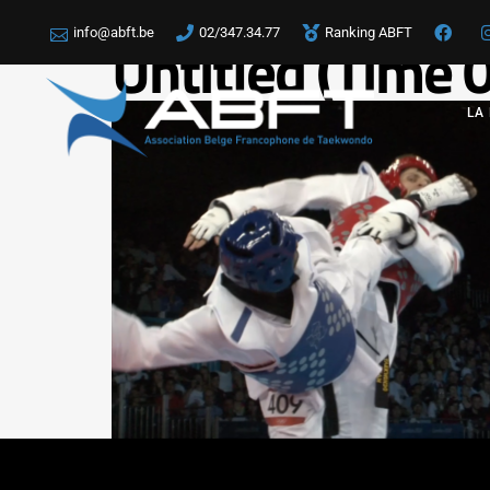
info@abft.be
02/347.34.77
Ranking ABFT
Untitled (Time
LA