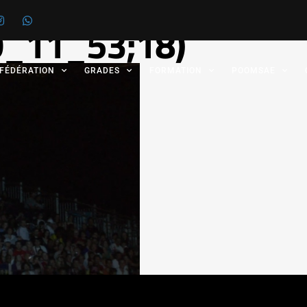
 0_11_53;18)
 FÉDÉRATION
GRADES
FORMATION
POOMSAE