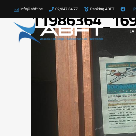
info@abft.be
02/347.34.77
Ranking ABFT
11986364_16
LA