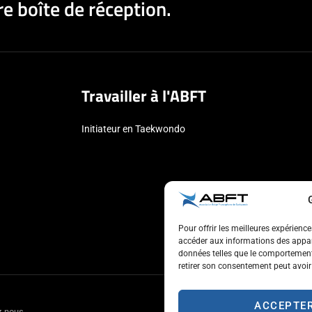
e boîte de réception.
Travailler à l'ABFT
Initiateur en Taekwondo
Pour offrir les meilleures expérienc
accéder aux informations des appare
données telles que le comportement 
retirer son consentement peut avoir 
ACCEPTE
z-nous