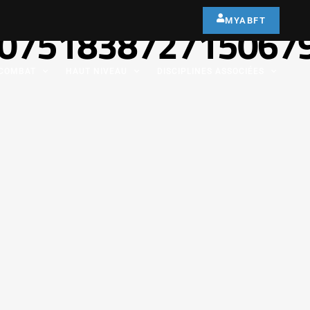
MYABFT
075183872715067
COMBAT
HAUT NIVEAU
DISCIPLINES ASSOCIÉES