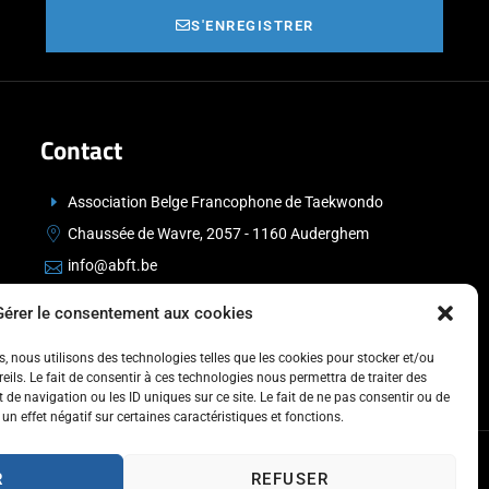
S'ENREGISTRER
Contact
Association Belge Francophone de Taekwondo
Chaussée de Wavre, 2057 - 1160 Auderghem
info@abft.be
+32 (0)2 347 34 77
Gérer le consentement aux cookies
es, nous utilisons des technologies telles que les cookies pour stocker et/ou
ils. Le fait de consentir à ces technologies nous permettra de traiter des
de navigation ou les ID uniques sur ce site. Le fait de ne pas consentir ou de
un effet négatif sur certaines caractéristiques et fonctions.
R
REFUSER