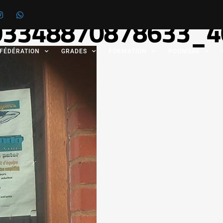
93348870878633_4
 FÉDÉRATION
GRADES
FORMATION
POOMSAE