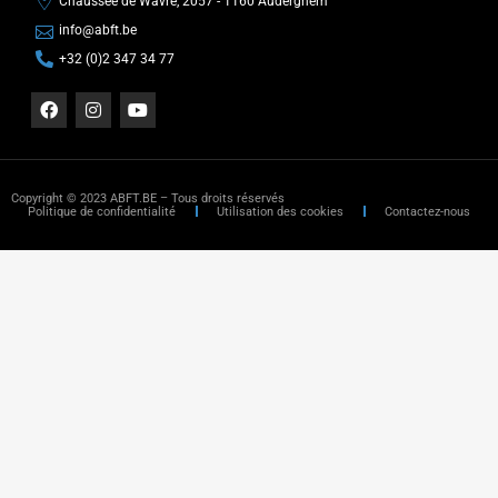
Chaussée de Wavre, 2057 - 1160 Auderghem
info@abft.be
+32 (0)2 347 34 77
Copyright © 2023 ABFT.BE – Tous droits réservés
Politique de confidentialité
Utilisation des cookies
Contactez-nous