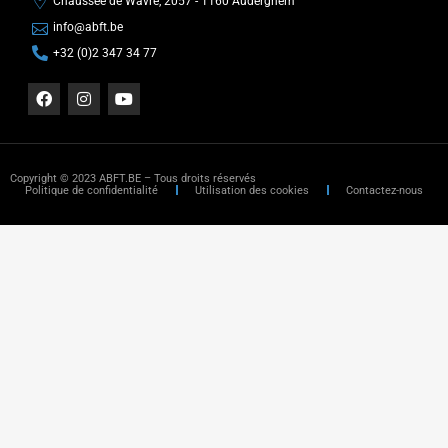
Chaussée de Wavre, 2057 - 1160 Auderghem
info@abft.be
+32 (0)2 347 34 77
Copyright © 2023 ABFT.BE – Tous droits réservés
Politique de confidentialité
Utilisation des cookies
Contactez-nous