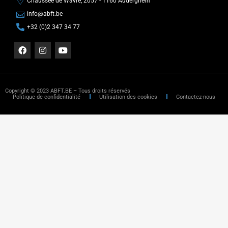
Chaussée de Wavre, 2057 - 1160 Auderghem
info@abft.be
+32 (0)2 347 34 77
Copyright © 2023 ABFT.BE – Tous droits réservés
Politique de confidentialité
Utilisation des cookies
Contactez-nous