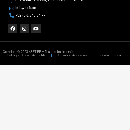
Chaussée de Wavre, 2057 - 1160 Auderghem
info@abft.be
+32 (0)2 347 34 77
Copyright © 2023 ABFT.BE – Tous droits réservés
Politique de confidentialité
Utilisation des cookies
Contactez-nous