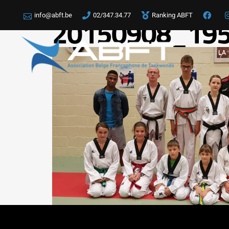
info@abft.be
02/347.34.77
Ranking ABFT
20150908_19
LA