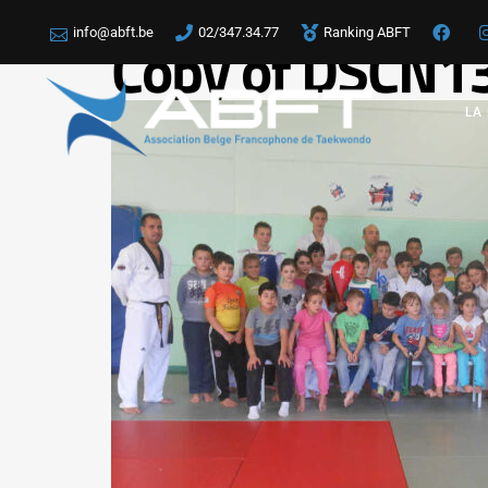
info@abft.be
02/347.34.77
Ranking ABFT
Copy of DSCN1
LA