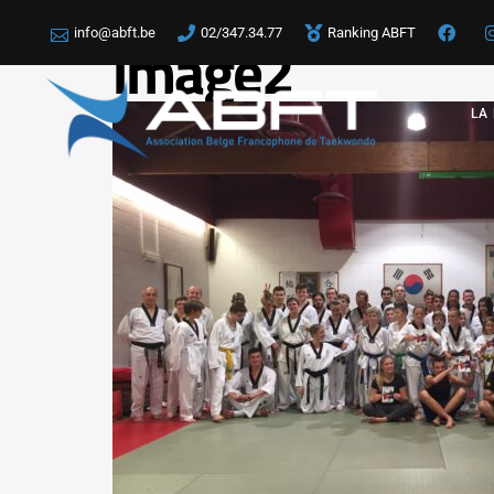
info@abft.be
02/347.34.77
Ranking ABFT
image2
LA