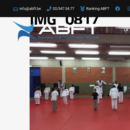
info@abft.be
02/347.34.77
Ranking ABFT
IMG_0817
LA