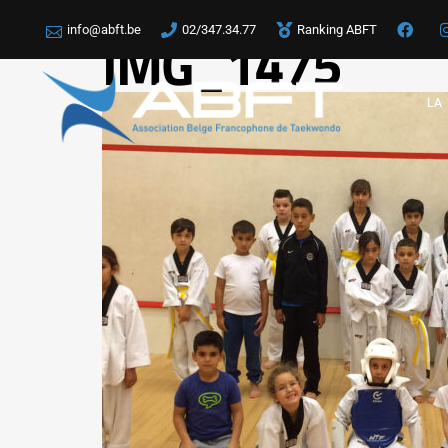
info@abft.be
02/347.34.77
Ranking ABFT
IMG_1475
LA