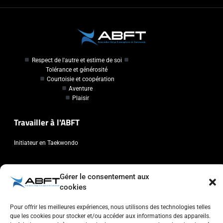
Respect de l'autre et estime de soi
Tolérance et générosité
Courtoisie et coopération
Aventure
Plaisir
Travailler à l'ABFT
Initiateur en Taekwondo
Contact
Gérer le consentement aux
cookies
Association Belge Francophone de Taekwondo
Chaussée de Wavre, 2057 - 1160 Auderghem
Pour offrir les meilleures expériences, nous utilisons des technologies telles
info@abft.be
que les cookies pour stocker et/ou accéder aux informations des appareils.