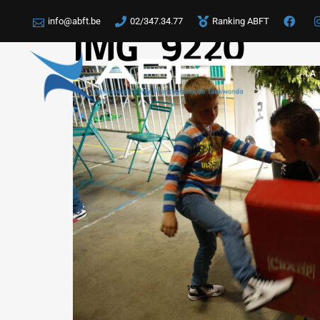
info@abft.be
02/347.34.77
Ranking ABFT
IMG_9220
LA