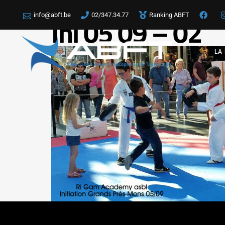
info@abft.be
02/347.34.77
Ranking ABFT
Ini 05 09 – 02
LA