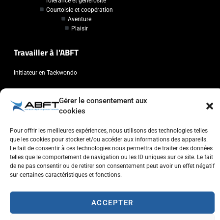
Tolérance et générosité
Courtoisie et coopération
Aventure
Plaisir
Travailler à l'ABFT
Initiateur en Taekwondo
Contact
Gérer le consentement aux
cookies
Association Belge Francophone de Taekwondo
Chaussée de Wavre, 2057 - 1160 Auderghem
Pour offrir les meilleures expériences, nous utilisons des technologies telles
que les cookies pour stocker et/ou accéder aux informations des appareils.
info@abft.be
Le fait de consentir à ces technologies nous permettra de traiter des données
+32 (0)2 347 34 77
telles que le comportement de navigation ou les ID uniques sur ce site. Le fait
de ne pas consentir ou de retirer son consentement peut avoir un effet négatif
sur certaines caractéristiques et fonctions.
ACCEPTER
Copyright © 2023 ABFT.BE – Tous droits réservés