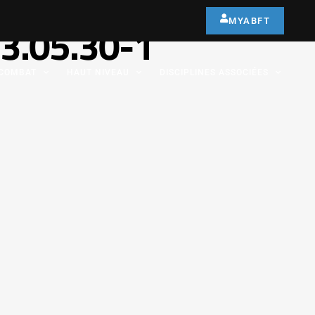
MYABFT
3.05.30-1
COMBAT
HAUT NIVEAU
DISCIPLINES ASSOCIÉES