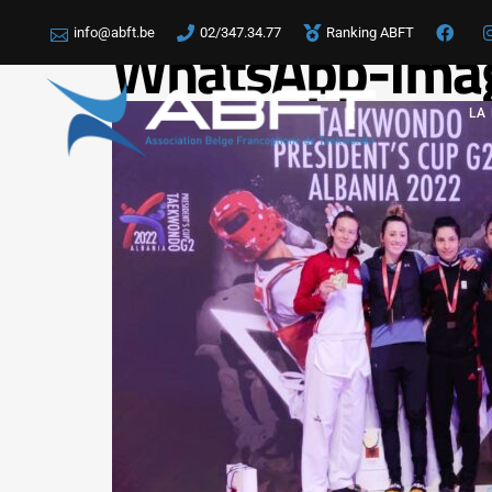
info@abft.be
02/347.34.77
Ranking ABFT
WhatsApp-Imag
LA