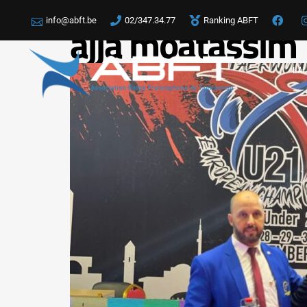
info@abft.be
02/347.34.77
Ranking ABFT
ajja moatassim
LA