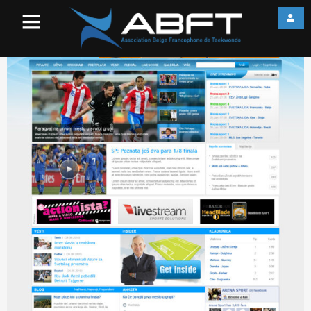
251d13381f9dbbecb4d8195a6