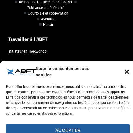
Respect de l'autre et estime de soi
Tolérance et générosité
Courtoisie et coopération
Aventure
Plaisir
Travailler à l'ABFT
Initiateur en Taekwondo
Contact
Gérer le consentement aux
cookies
Association Belge Francophone de Taekwondo
Chaussée de Wavre, 2057 - 1160 Auderghem
Pour offrir les meilleures expériences, nous utilisons des technologies telles
que les cookies pour stocker et/ou accéder aux informations des appareils.
info@abft.be
Le fait de consentir à ces technologies nous permettra de traiter des données
+32 (0)2 347 34 77
telles que le comportement de navigation ou les ID uniques sur ce site. Le fait
de ne pas consentir ou de retirer son consentement peut avoir un effet négatif
sur certaines caractéristiques et fonctions.
ACCEPTER