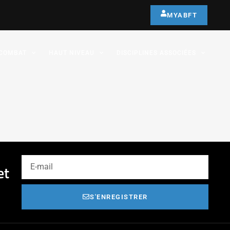
MYABFT
COMBAT
HAUT NIVEAU
DISCIPLINES ASSOCIÉES
et
S'ENREGISTRER