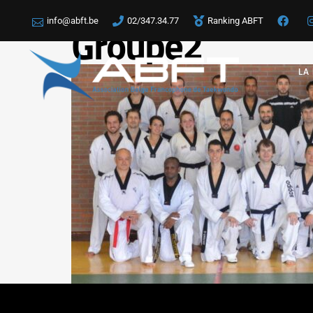
info@abft.be
02/347.34.77
Ranking ABFT
Groupe2
LA