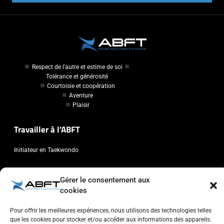
Respect de l'autre et estime de soi
Tolérance et générosité
Courtoisie et coopération
Aventure
Plaisir
Travailler à l'ABFT
Initiateur en Taekwondo
Contact
Gérer le consentement aux
cookies
Association Belge Francophone de Taekwondo
Chaussée de Wavre, 2057 - 1160 Auderghem
Pour offrir les meilleures expériences, nous utilisons des technologies telles
que les cookies pour stocker et/ou accéder aux informations des appareils.
info@abft.be