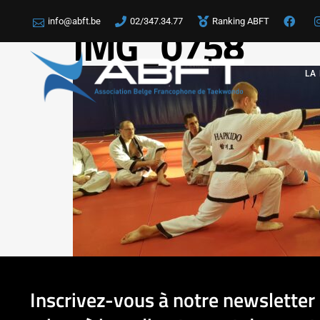
info@abft.be
02/347.34.77
Ranking ABFT
IMG_0758
LA
Inscrivez-vous à notre newsletter 