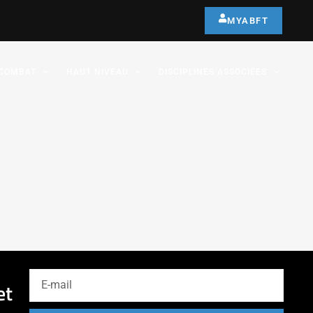
MYABFT
COMBAT
HAUT NIVEAU
DISCIPLINES ASSOCIÉES
et