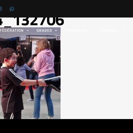
4_132706
 FÉDÉRATION
GRADES
FORMATION
POOMSAE