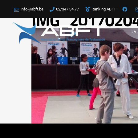
info@abft.be
02/347.34.77
Ranking ABFT
IMG_2017020
LA