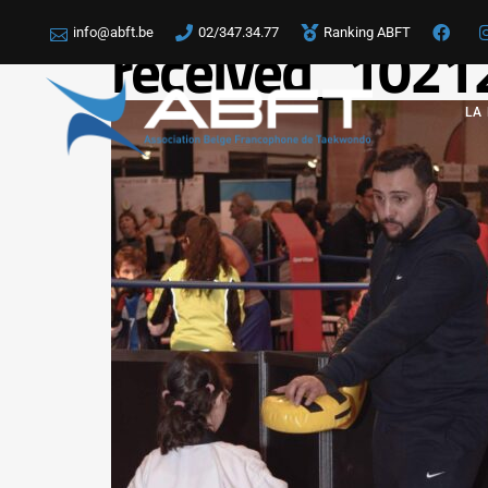
info@abft.be
02/347.34.77
Ranking ABFT
received_102
LA