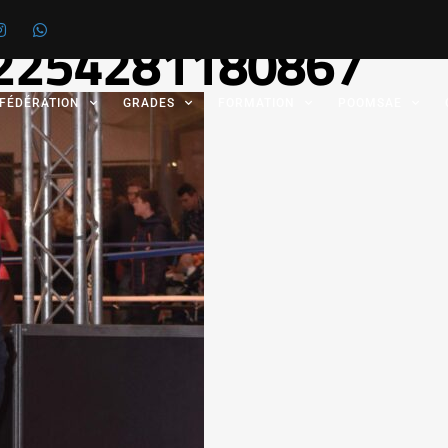
12254281180867
 FÉDÉRATION
GRADES
FORMATION
POOMSAE