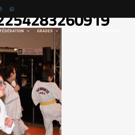
12254283260919
 FÉDÉRATION
GRADES
FORMATION
POOMSAE