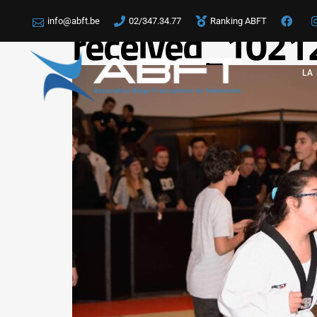
info@abft.be
02/347.34.77
Ranking ABFT
received_102
LA