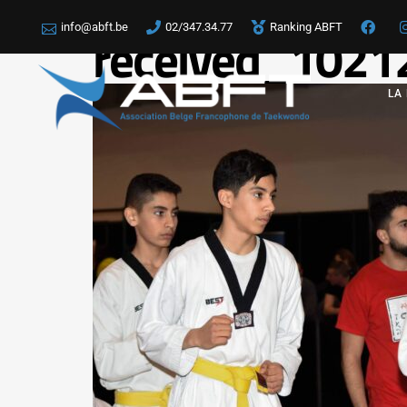
info@abft.be
02/347.34.77
Ranking ABFT
received_102
LA