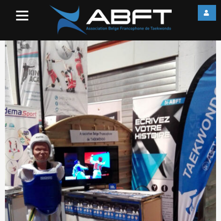
web_IMG_20170209_111358